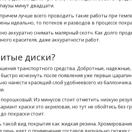
паузы минут двадцати.
 причем лучше всего проводить такие работы при темп
ены идеально, то потеков и разводов в процессе покра
жно аккуратно снимать малярный скотч. Как долго проде
ного красителя, даже аккуратности работ.
итые диски?
ашения транспортного средства. Добротные, надежные,
быстро исчезнуть после появления уже первых царапин.
но нанести красящий слой удобнеевсего из баллончика.
и.
 порошковый. Из минусов стоит отметить низкую резул
риант краски это акриловая, но тут не обойтись без гр
до покраски стоит.
ь такой вид покрытия как жидкая резина. Хромировани
е речь идет о применение составов визуально схожих 