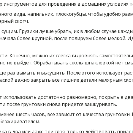
 инструментов для проведения в домашних условиях п
ного вида, напильник, плоскогубцы, чтобы удобно раз
ярный скотч.
сущим. Грузики лучше убрать, их в любом случае кажды
начала более крупной, после полируем более мелкой. 
ости. Конечно, можно их слегка выровнять самостоятель
но не выйдет. Обрабатывать сколы шпаклевкой нет смыс
ще раз вымыть и высушить. После этого использует рас
раской важно закрыть все лишние детали малярным ско
т использовать достаточно равномерно, покрыть в два
сти после грунтовки снова придется зашкуривать.
менее шесть часов, все зависит от качества грунтовки.
обезжиривателем.
вка в два или даже три слоя, только действовать прид