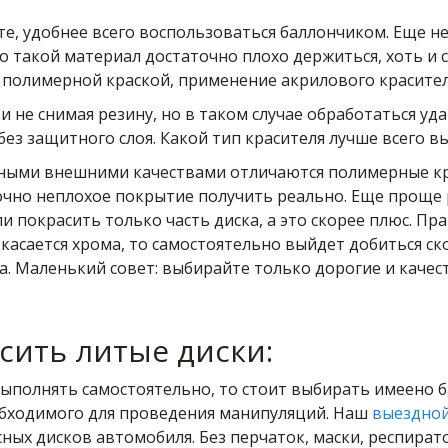
те, удобнее всего воспользоваться баллончиком. Еще н
 такой материал достаточно плохо держиться, хоть и 
полимерной краской, применение акрилового красител
не снимая резину, но в таком случае обработаться удат
з защитного слоя. Какой тип красителя лучше всего в
ными внешними качествами отличаются полимерные кра
очно неплохое покрытие получить реально. Еще проще р
 покрасить только часть диска, а это скорее плюс. П
 касается хрома, то самостоятельно выйдет добиться ск
. Маленький совет: выбирайте только дорогие и качес
асить литые диски:
выполнять самостоятельно, то стоит выбирать имеено 
обходимого для проведения манипуляций. Наш
выездно
ных дисков автомобиля. Без перчаток, маски, респират