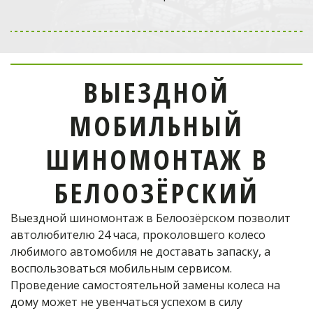
Выездной мобильный
шиномонтаж
в Одинцово
ВЫЕЗДНОЙ
отремонтирует шину!
МОБИЛЬНЫЙ
Телефон оператора:
ШИНОМОНТАЖ В
+7 (926) 976-03-37
БЕЛООЗЁРСКИЙ
Выездной шиномонтаж в Белоозёрском позволит 
ОФОРМИТЬ ЗАКАЗ
автолюбителю 24 часа, проколовшего колесо 
любимого автомобиля не доставать запаску, а 
воспользоваться мобильным сервисом. 
Проведение самостоятельной замены колеса на 
дому может не увенчаться успехом в силу 