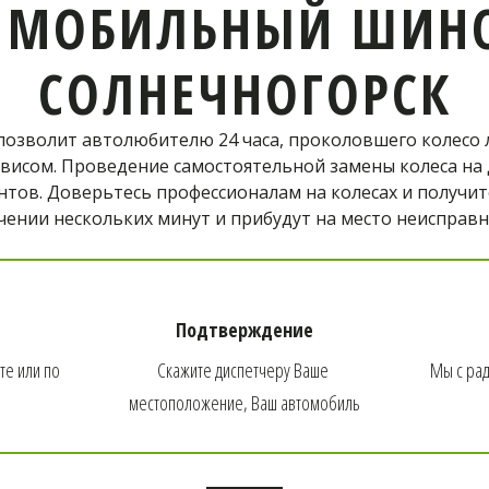
Выездной мобильный шиномо
 МОБИЛЬНЫЙ ШИН
в Одинцово отремонтирует ши
СОЛНЕЧНОГОРСК
Телефон оператора:
озволит автолюбителю 24 часа, проколовшего колесо 
висом. Проведение самостоятельной замены колеса на д
тов. Доверьтесь профессионалам на колесах и получите
+7 (926) 976-03-37
ении нескольких минут и прибудут на место неисправн
ОФОРМИТЬ ЗАКАЗ
Подтверждение
е или по 
Скажите диспетчеру Ваше 
Мы с рад
местоположение, Ваш автомобиль