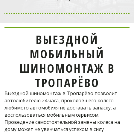
Выездной мобильный
шиномонтаж
в Одинцово
ВЫЕЗДНОЙ
отремонтирует шину!
МОБИЛЬНЫЙ
Телефон оператора:
ШИНОМОНТАЖ В
+7 (926) 976-03-37
ТРОПАРЁВО
Выездной шиномонтаж в Тропарёво позволит 
ОФОРМИТЬ ЗАКАЗ
автолюбителю 24 часа, проколовшего колесо 
любимого автомобиля не доставать запаску, а 
воспользоваться мобильным сервисом. 
Проведение самостоятельной замены колеса на 
дому может не увенчаться успехом в силу 