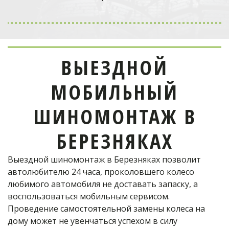
Выездной мобильный
шиномонтаж
в Одинцово
ВЫЕЗДНОЙ
отремонтирует шину!
МОБИЛЬНЫЙ
Телефон оператора:
ШИНОМОНТАЖ В
+7 (926) 976-03-37
БЕРЕЗНЯКАХ
Выездной шиномонтаж в Березняках позволит 
ОФОРМИТЬ ЗАКАЗ
автолюбителю 24 часа, проколовшего колесо 
любимого автомобиля не доставать запаску, а 
воспользоваться мобильным сервисом. 
Проведение самостоятельной замены колеса на 
дому может не увенчаться успехом в силу 