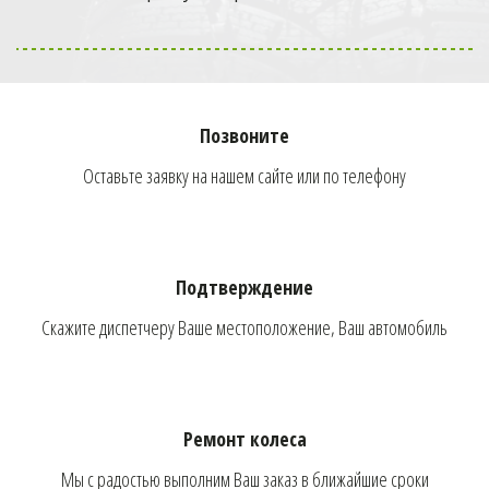
Мобильный
шиномонтаж к метро
Бульвар Рокоссовского!
Позвоните
Оставьте заявку на нашем сайте или по телефону
Телефон оператора:
+7 (926) 976-03-37
Подтверждение
Скажите диспетчеру Ваше местоположение, Ваш автомобиль
ОФОРМИТЬ ЗАКАЗ
Ремонт колеса
Мы с радостью выполним Ваш заказ в ближайшие сроки