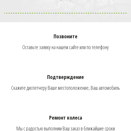
Мобильный
шиномонтаж к метро
Царицыно!
Позвоните
Оставьте заявку на нашем сайте или по телефону
Телефон оператора:
+7 (926) 976-03-37
Подтверждение
Скажите диспетчеру Ваше местоположение, Ваш автомобиль
ОФОРМИТЬ ЗАКАЗ
Ремонт колеса
Мы с радостью выполним Ваш заказ в ближайшие сроки