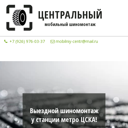
ЦЕНТРАЛЬНЫЙ
мобильны­­й шиномонтаж
+7 (926) 976-03-37
mobilniy-centr@mail.ru
Выездной шиномонтаж
у станции метро ЦСКА!