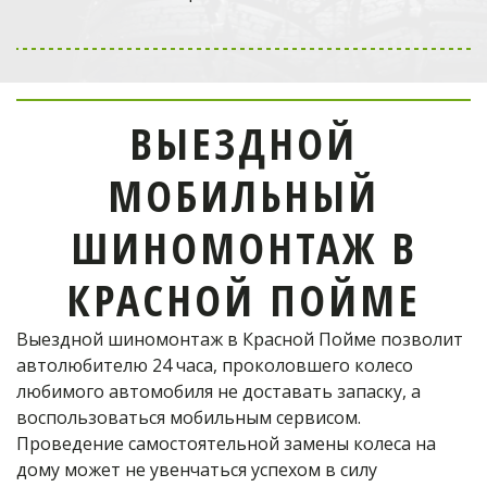
Выездной мобильный
шиномонтаж
в Одинцово
ВЫЕЗДНОЙ
отремонтирует шину!
МОБИЛЬНЫЙ
Телефон оператора:
ШИНОМОНТАЖ В
+7 (926) 976-03-37
КРАСНОЙ ПОЙМЕ
Выездной шиномонтаж в Красной Пойме позволит 
ОФОРМИТЬ ЗАКАЗ
автолюбителю 24 часа, проколовшего колесо 
любимого автомобиля не доставать запаску, а 
воспользоваться мобильным сервисом. 
Проведение самостоятельной замены колеса на 
дому может не увенчаться успехом в силу 