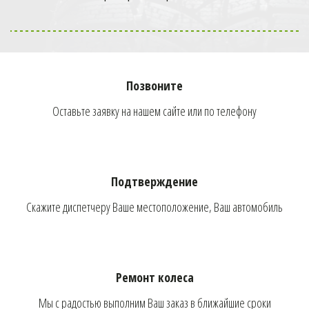
Мобильный
шиномонтаж к метро
Краснопресненская!
Позвоните
Оставьте заявку на нашем сайте или по телефону
Телефон оператора:
+7 (926) 976-03-37
Подтверждение
Скажите диспетчеру Ваше местоположение, Ваш автомобиль
ОФОРМИТЬ ЗАКАЗ
Ремонт колеса
Мы с радостью выполним Ваш заказ в ближайшие сроки