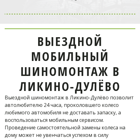
Выездной мобильный
шиномонтаж
в Одинцово
ВЫЕЗДНОЙ
отремонтирует шину!
МОБИЛЬНЫЙ
Телефон оператора:
ШИНОМОНТАЖ В
+7 (926) 976-03-37
ЛИКИНО-ДУЛЁВО
Выездной шиномонтаж в Ликино-Дулёво позволит 
ОФОРМИТЬ ЗАКАЗ
автолюбителю 24 часа, проколовшего колесо 
любимого автомобиля не доставать запаску, а 
воспользоваться мобильным сервисом. 
Проведение самостоятельной замены колеса на 
дому может не увенчаться успехом в силу 