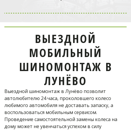
Выездной мобильный
шиномонтаж
в Одинцово
ВЫЕЗДНОЙ
отремонтирует шину!
МОБИЛЬНЫЙ
Телефон оператора:
ШИНОМОНТАЖ В
+7 (926) 976-03-37
ЛУНЁВО
Выездной шиномонтаж в Лунёво позволит 
ОФОРМИТЬ ЗАКАЗ
автолюбителю 24 часа, проколовшего колесо 
любимого автомобиля не доставать запаску, а 
воспользоваться мобильным сервисом. 
Проведение самостоятельной замены колеса на 
дому может не увенчаться успехом в силу 