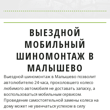
Выездной мобильный
шиномонтаж
в Одинцово
ВЫЕЗДНОЙ
отремонтирует шину!
МОБИЛЬНЫЙ
Телефон оператора:
ШИНОМОНТАЖ В
+7 (926) 976-03-37
МАЛЫШЕВО
Выездной шиномонтаж в Малышево позволит 
ОФОРМИТЬ ЗАКАЗ
автолюбителю 24 часа, проколовшего колесо 
любимого автомобиля не доставать запаску, а 
воспользоваться мобильным сервисом. 
Проведение самостоятельной замены колеса на 
дому может не увенчаться успехом в силу 