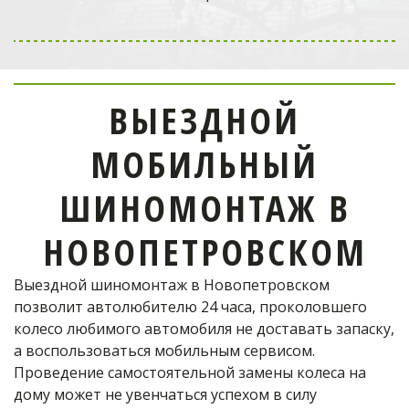
Выездной мобильный
шиномонтаж
в Одинцово
ВЫЕЗДНОЙ
отремонтирует шину!
МОБИЛЬНЫЙ
Телефон оператора:
ШИНОМОНТАЖ В
+7 (926) 976-03-37
НОВОПЕТРОВСКОМ
Выездной шиномонтаж в Новопетровском 
ОФОРМИТЬ ЗАКАЗ
позволит автолюбителю 24 часа, проколовшего 
колесо любимого автомобиля не доставать запаску, 
а воспользоваться мобильным сервисом. 
Проведение самостоятельной замены колеса на 
дому может не увенчаться успехом в силу 