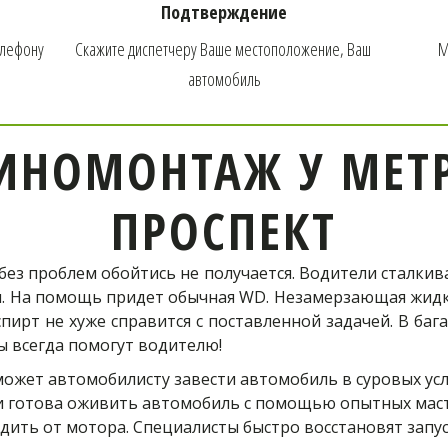
Мобильный шиномонтаж к ме
Подтверждение
Рязанский проспект!
елефону
Скажите диспетчеру Ваше местоположение, Ваш 
М
автомобиль
Телефон оператора:
ИНОМОНТАЖ У МЕТР
+7 (926) 976-03-37
ПРОСПЕКТ
без проблем обойтись не получается. Водители сталки
ОФОРМИТЬ ЗАКАЗ
ям. На помощь придет обычная WD. Незамерзающая жидк
ирт не хуже справится с поставленной задачей. В баг
ы всегда помогут водителю!
ожет автомобилисту завести автомобиль в суровых усло
 и готова оживить автомобиль с помощью опытных масте
дить от мотора. Специалисты быстро восстановят запу