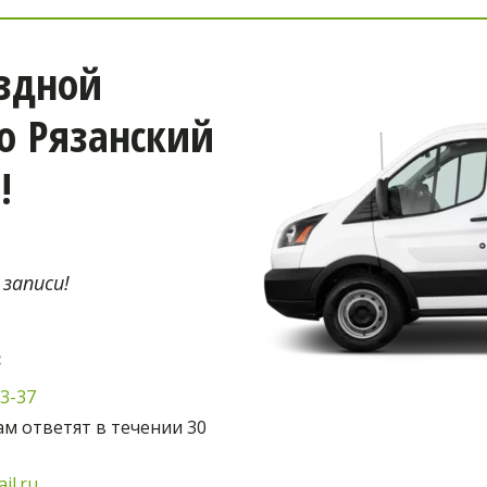
здной 
 Рязанский 
!
 записи!
:
03-37
м ответят в течении 30 
il.ru