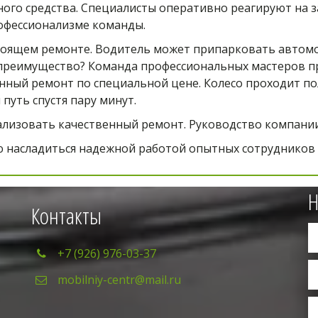
ого средства. Специалисты оперативно реагируют на за
рофессионализме команды.
стоящем ремонте. Водитель может припарковать автомо
 преимущество? Команда профессиональных мастеров п
нный ремонт по специальной цене. Колесо проходит пол
уть спустя пару минут. 
лизовать качественный ремонт. Руководство компании 
 насладиться надежной работой опытных сотрудников
Н
Контакты
+7 (926) 976-03-37
mobilniy-centr@mail.ru