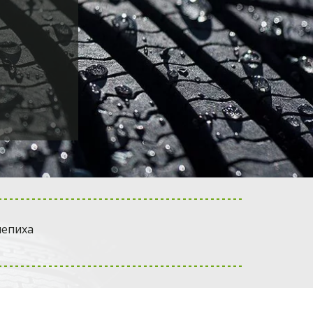
лепиха