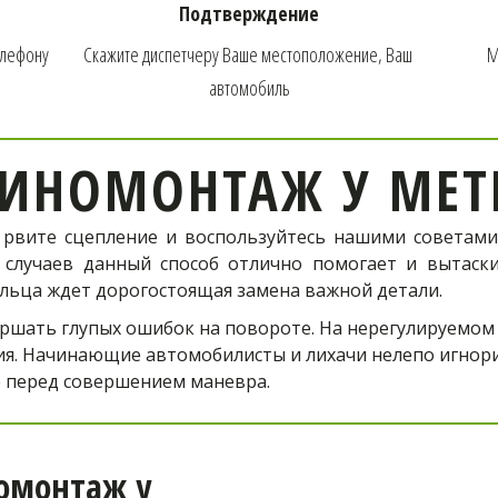
Мобильный шиномонтаж к ме
Подтверждение
Шелепиха!
елефону
Скажите диспетчеру Ваше местоположение, Ваш 
М
автомобиль
Телефон оператора:
ИНОМОНТАЖ У МЕТ
+7 (926) 976-03-37
 рвите сцепление и воспользуйтесь нашими советами
 случаев данный способ отлично помогает и вытас
ельца ждет дорогостоящая замена важной детали.
ОФОРМИТЬ ЗАКАЗ
ершать глупых ошибок на повороте. На нерегулируемом
я. Начинающие автомобилисты и лихачи нелепо игнори
е перед совершением маневра.
монтаж у 