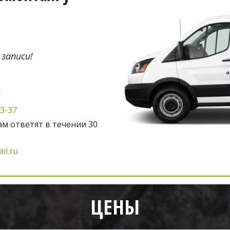
 записи!
:
03-37
м ответят в течении 30 
il.ru
ЦЕНЫ