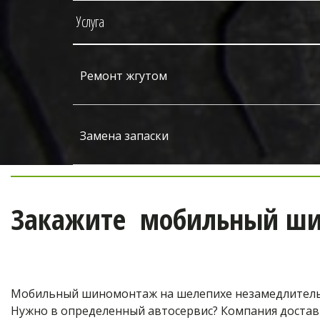
Услуга
Ремонт жгутом
Замена запаски
Закажите  мобильный ши
Мобильный шиномонтаж на шелепихе незамедлительн
Нужно в определенный автосервис? Компания достави