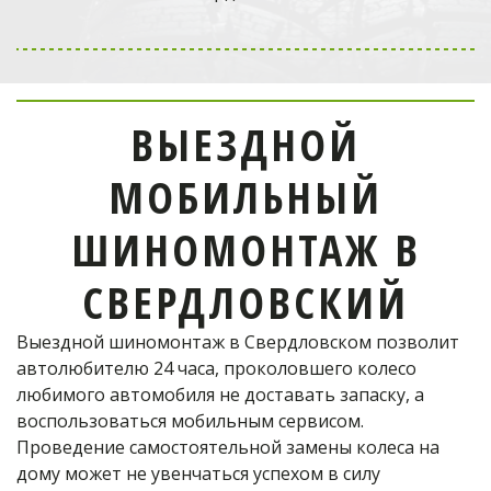
Выездной мобильный
шиномонтаж
в Одинцово
ВЫЕЗДНОЙ
отремонтирует шину!
МОБИЛЬНЫЙ
Телефон оператора:
ШИНОМОНТАЖ В
+7 (926) 976-03-37
СВЕРДЛОВСКИЙ
Выездной шиномонтаж в Свердловском позволит 
ОФОРМИТЬ ЗАКАЗ
автолюбителю 24 часа, проколовшего колесо 
любимого автомобиля не доставать запаску, а 
воспользоваться мобильным сервисом. 
Проведение самостоятельной замены колеса на 
дому может не увенчаться успехом в силу 