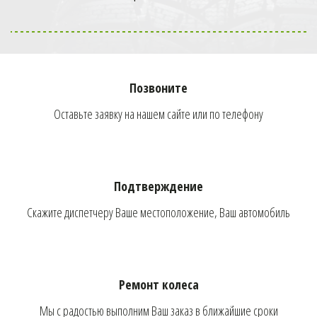
Мобильный
шиномонтаж к метро
Свиблово!
Позвоните
Оставьте заявку на нашем сайте или по телефону
Телефон оператора:
+7 (926) 976-03-37
Подтверждение
Скажите диспетчеру Ваше местоположение, Ваш автомобиль
ОФОРМИТЬ ЗАКАЗ
Ремонт колеса
Мы с радостью выполним Ваш заказ в ближайшие сроки