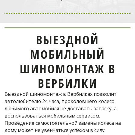
Выездной мобильный
шиномонтаж
в Одинцово
ВЫЕЗДНОЙ
отремонтирует шину!
МОБИЛЬНЫЙ
Телефон оператора:
ШИНОМОНТАЖ В
+7 (926) 976-03-37
ВЕРБИЛКИ
Выездной шиномонтаж в Вербилках позволит 
ОФОРМИТЬ ЗАКАЗ
автолюбителю 24 часа, проколовшего колесо 
любимого автомобиля не доставать запаску, а 
воспользоваться мобильным сервисом. 
Проведение самостоятельной замены колеса на 
дому может не увенчаться успехом в силу 