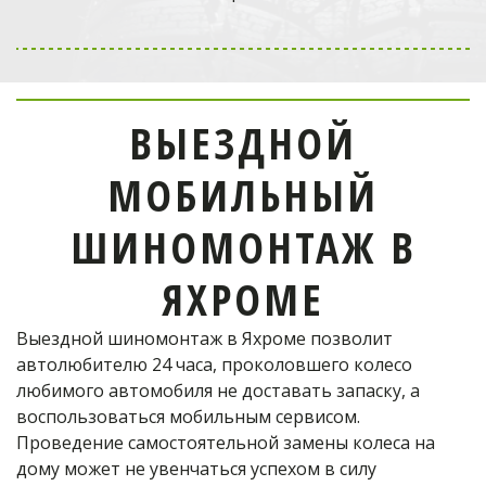
Выездной мобильный
шиномонтаж
в Одинцово
ВЫЕЗДНОЙ
отремонтирует шину!
МОБИЛЬНЫЙ
Телефон оператора:
ШИНОМОНТАЖ В
+7 (926) 976-03-37
ЯХРОМЕ
Выездной шиномонтаж в Яхроме позволит 
ОФОРМИТЬ ЗАКАЗ
автолюбителю 24 часа, проколовшего колесо 
любимого автомобиля не доставать запаску, а 
воспользоваться мобильным сервисом. 
Проведение самостоятельной замены колеса на 
дому может не увенчаться успехом в силу 