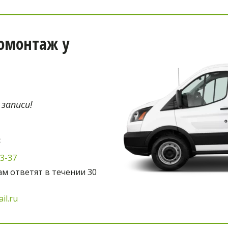
монтаж у 
 записи!
:
03-37
м ответят в течении 30 
il.ru