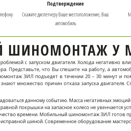
Мобильный шиномонтаж к ме
Подтверждение
Зил!
елефону
Скажите диспетчеру Ваше местоположение, Ваш 
М
автомобиль
Телефон оператора:
Й ШИНОМОНТАЖ У М
+7 (926) 976-03-37
проблемой с запуском двигателя. Холода негативно вл
ра. Представьте, что Вы спешите на работу, а автомо
монтаж ЗИЛ подъедет в течении 20 – 30 минут и пом
ОФОРМИТЬ ЗАКАЗ
 знают множество причин отказа запуска двигателя. С
адоваться данному событию. Масса негативных эмоций 
авной покрышки на запасное колесо не увенчается успе
ичество времени. Мобильный шиномонтаж ЗИЛ готов пр
еисправной шиной. Современное оборудование мастеров