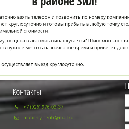
в районе
Зил!
точно взять телефон и позвонить по номеру компании,
т круглосуточно и готовы прибыть в любую точку стол
тимальной стоимости.
у, но цена в автомагазинах кусается? Шиномонтаж с 
 в нужное место в назначенное время и привезет долг
 осуществляет выезд круглосуточно.
Н
Контакты
+7 (926) 976-03-37
mobilniy-centr@mail.ru